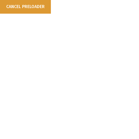
CANCEL PRELOADER
Anasayfa
YAPISAL KABLOLAMA ÇÖZÜMLERİ
Yapısal Kab
ile Geleceğe